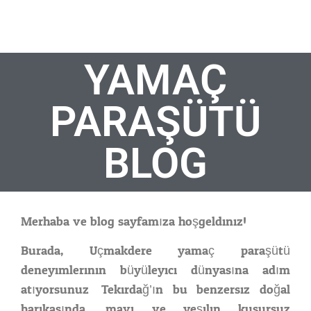
YAMAÇ
PARAŞÜTÜ
BLOG
Merhaba ve blog sayfamıza hoşgeldiniz!
Burada, Uçmakdere yamaç paraşütü
deneyimlerinin büyüleyici dünyasına adım
atıyorsunuz. Tekirdağ’ın bu benzersiz doğal
harikasında, mavi ve yeşilin kusursuz