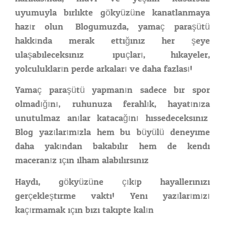
uyumuyla birlikte gökyüzüne kanatlanmaya
hazır olun. Blogumuzda, yamaç paraşütü
hakkında merak ettiğiniz her şeye
ulaşabileceksiniz: ipuçları, hikayeler,
yolculukların perde arkaları ve daha fazlası!
Yamaç paraşütü yapmanın sadece bir spor
olmadığını; ruhunuza ferahlık, hayatınıza
unutulmaz anılar katacağını hissedeceksiniz.
Blog yazılarımızla hem bu büyülü deneyime
daha yakından bakabilir hem de kendi
maceranız için ilham alabilirsiniz.
Haydi, gökyüzüne çıkıp hayallerinizi
gerçekleştirme vakti! Yeni yazılarımızı
kaçırmamak için bizi takipte kalın.